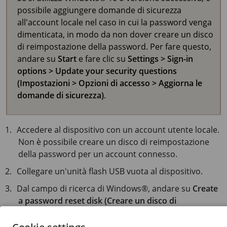
possibile aggiungere domande di sicurezza
all'account locale nel caso in cui la password venga
dimenticata, in modo da non dover creare un disco
di reimpostazione della password. Per fare questo,
andare su
Start
e fare clic su
Settings > Sign-in
options > Update your security questions
(Impostazioni > Opzioni di accesso > Aggiorna le
domande di sicurezza)
.
Accedere al dispositivo con un account utente locale.
Non è possibile creare un disco di reimpostazione
della password per un account connesso.
Collegare un'unità flash USB vuota al dispositivo.
Dal campo di ricerca di Windows®, andare su
Create
a password reset disk (Creare un disco di
reimpostazione della password)
.