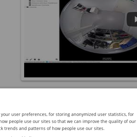
PTZ 카메라 제어
이 영상은
AXIS Camera Station 5
와 마우스를 사용하여
your user preferences, for storing anonymized user statistics, for
방법을 보여줍니다.
ow people use our sites so that we can improve the quality of our
ck trends and patterns of how people use our sites.