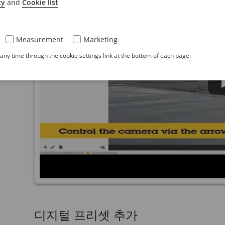
cy
and
Cookie list
Measurement
Marketing
ny time through the cookie settings link at the bottom of each page.
디지털 프리셋 추가