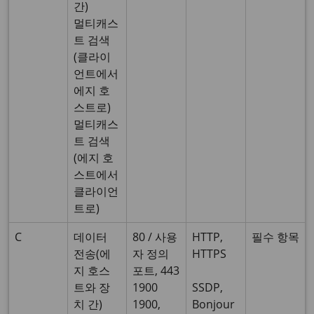
간)
멀티캐스
트 검색
(클라이
언트에서
에지 호
스트로)
멀티캐스
트 검색
(에지 호
스트에서
클라이언
트로)
C
데이터
80 / 사용
HTTP,
필수 항목
전송(에
자 정의
HTTPS
지 호스
포트, 443
트와 장
1900
SSDP,
치 간)
1900,
Bonjour