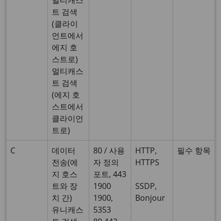
멀티캐스
트 검색
(클라이
언트에서
에지 호
스트로)
멀티캐스
트 검색
(에지 호
스트에서
클라이언
트로)
C
데이터
80 / 사용
HTTP,
필수 항목
전송(에
자 정의
HTTPS
지 호스
포트, 443
트와 장
1900
SSDP,
치 간)
1900,
Bonjour
유니캐스
5353