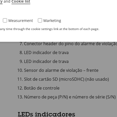
cy
and
Cookie list
LED indicador de rede
LED indicador do Leitor 2 (não usado)
Measurement
Marketing
LED indicador do Leitor 1 (não usado)
ny time through the cookie settings link at the bottom of each page.
Conector header do pino do alarme de violação 
Conector header do pino do alarme de violação 
LED indicador de trava
LED indicador de trava
Sensor do alarme de violação – frente
Slot de cartão SD (microSDHC) (não usado)
Botão de controle
Número de peça (P/N) e número de série (S/N)
LEDs indicadores