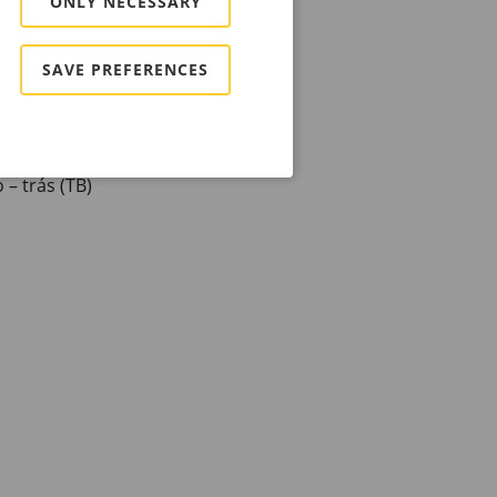
ONLY NECESSARY
SAVE PREFERENCES
– frente (TF)
– trás (TB)