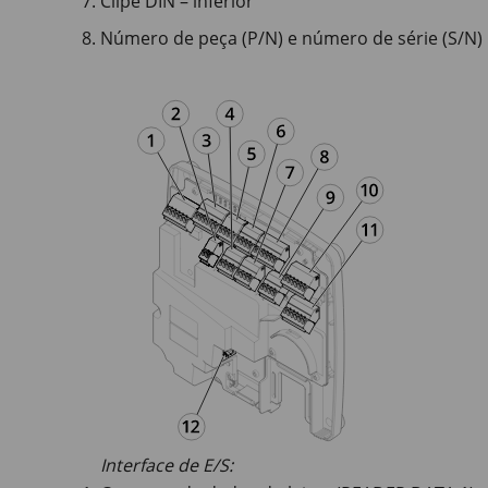
Clipe DIN – inferior
Número de peça (P/N) e número de série (S/N)
Interface de E/S: