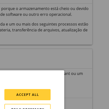
r porque o armazenamento está cheio ou devido
de software ou outro erro operacional.
da e um ou mais dos seguintes processos estão
ria, transferência de arquivos, atualização de
lhado com o
AXIS Body
Worn Assistant ou um
ra o
AXIS Body
Worn Live.
ACCEPT ALL
arelhar/conectar.