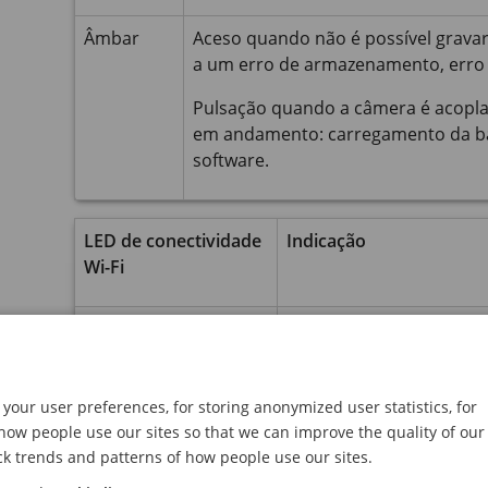
Âmbar
Aceso quando não é possível grava
a um erro de armazenamento, erro 
Pulsação quando a câmera é acopla
em andamento: carregamento da bate
software.
LED de conectividade
Indicação
Wi-Fi
Verde
Acende quando empare
sensor de coldre.
Estável ao transmitir pa
your user preferences, for storing anonymized user statistics, for
ow people use our sites so that we can improve the quality of our
ck trends and patterns of how people use our sites.
Âmbar
Pulsando ao tentar emp