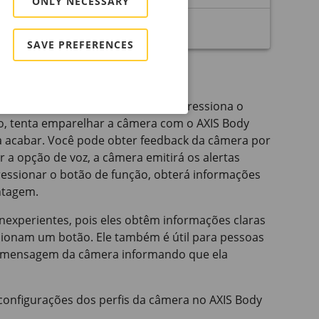
ONLY NECESSARY
elhamento/conexão falha.
SAVE PREFERENCES
dback quando você, por exemplo, pressiona o
ão, tenta emparelhar a câmera com o
AXIS Body
a acabar. Você pode obter feedback da câmera por
r a opção de voz, a câmera emitirá os alertas
essionar o botão de função, obterá informações
ntagem.
inexperientes, pois eles obtêm informações claras
ionam um botão. Ele também é útil para pessoas
 mensagem da câmera informando que ela
 configurações dos perfis da câmera no
AXIS Body