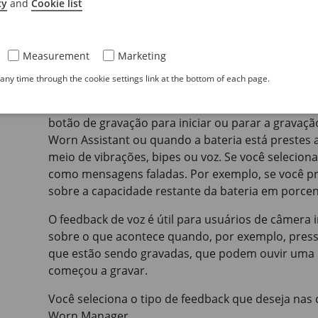
cy
and
Cookie list
Vermelho
Acende quando o empar
Measurement
Marketing
ny time through the cookie settings link at the bottom of each page.
Feedback de voz
Quando você usa a câmera, ela pode fornecer fee
botão de gravação para iniciar ou parar a gravaç
Worn Assistant ou quando a bateria está prestes 
meio de vibrações, bipes ou voz. Se você seleciona
como mensagens faladas. Por exemplo, se você pr
sobre a capacidade restante da bateria em porce
O feedback de voz é útil para usuários de câmera 
sobre o que acontece quando, por exemplo, press
que estão sendo gravadas, que podem ouvir uma
começou a gravar.
Você seleciona o tipo de feedback que deseja nas
Worn Manager.