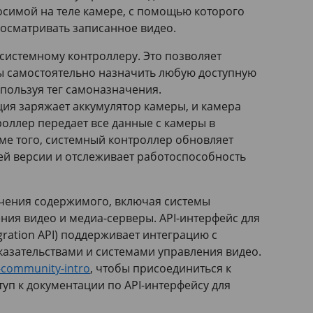
осимой на теле камере, с помощью которого
осматривать записанное видео.
системному контроллеру. Это позволяет
ы самостоятельно назначить любую доступную
спользуя тег самоназначения.
ция заряжает аккумулятор камеры, и камера
роллер передает все данные с камеры в
ме того, системный контроллер обновляет
ей версии и отслеживает работоспособность
ачения содержимого, включая системы
ния видео и медиа-серверы. API-интерфейс для
ration API) поддерживает интеграцию с
азательствами и системами управления видео.
-community-intro
, чтобы присоединиться к
туп к документации по API-интерфейсу для