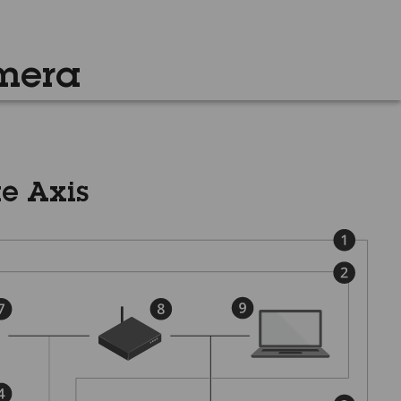
mera
е Axis