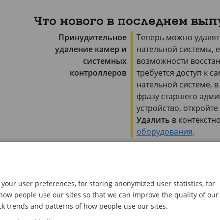
Что нового в последнем вып
Принудительное
Теперь можно удалят
удаление камер и
нательной системы, 
системных
возможности восстан
контроллеров
требуется доступ к 
нательной системе, 
фразу старшего адми
устройство, откройте
Удалить
в контекстн
оборудования
.
Узнайте, к чему
Теперь AXIS Body Wor
подключена камера
подключена камера. Э
крупными системами,
your user preferences, for storing anonymized user statistics, for
точки подключения. 
ow people use our sites so that we can improve the quality of our
раздел
Устройства
и 
ck trends and patterns of how people use our sites.
Выберите наиболее
Теперь мы поддержи