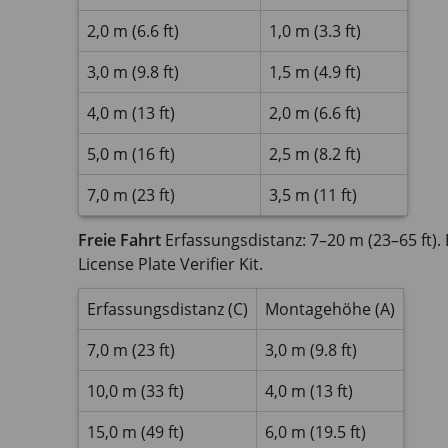
2,0 m (6.6 ft)
1,0 m (3.3 ft)
3,0 m (9.8 ft)
1,5 m (4.9 ft)
4,0 m (13 ft)
2,0 m (6.6 ft)
5,0 m (16 ft)
2,5 m (8.2 ft)
7,0 m (23 ft)
3,5 m (11 ft)
Freie Fahrt
Erfassungsdistanz: 7–20 m (23–65 ft). 
License Plate Verifier Kit.
Erfassungsdistanz (C)
Montagehöhe (A)
7,0 m (23 ft)
3,0 m (9.8 ft)
10,0 m (33 ft)
4,0 m (13 ft)
15,0 m (49 ft)
6,0 m (19.5 ft)