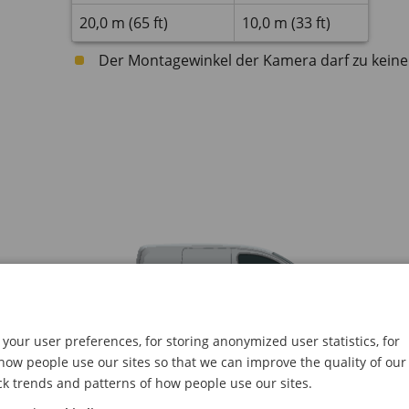
20,0 m (65 ft)
10,0 m (33 ft)
Der Montagewinkel der Kamera darf zu keiner 
your user preferences, for storing anonymized user statistics, for
ow people use our sites so that we can improve the quality of our
ck trends and patterns of how people use our sites.
Montagewinkel von der Seite