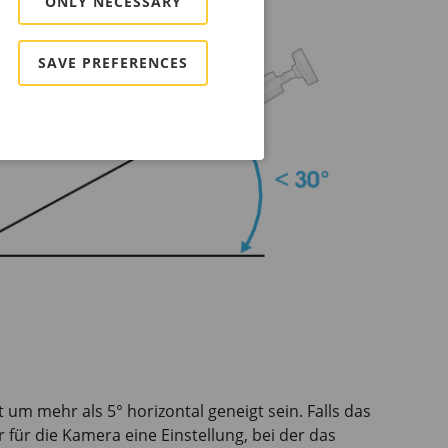
ONLY NECESSARY
SAVE PREFERENCES
 um mehr als 5° horizontal geneigt sein. Falls das
r für die Kamera eine Einstellung, bei der das