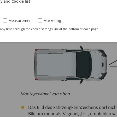
cy
and
Cookie list
Measurement
Marketing
ny time through the cookie settings link at the bottom of each page.
Montagewinkel von oben
Das Bild des Fahrzeugkennzeichens darf nicht
Bild um mehr als 5° geneigt ist, empfehlen wi