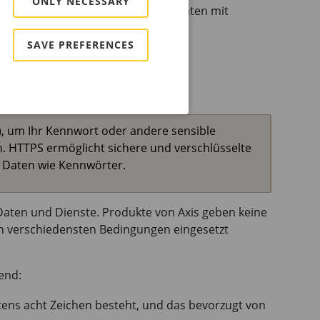
ONLY NECESSARY
ngen in der Weboberfläche von Geräten mit
von AXIS OS
.
SAVE PREFERENCES
, um Ihr Kennwort oder andere sensible
n. HTTPS ermöglicht sichere und verschlüsselte
 Daten wie Kennwörter.
Daten und Dienste. Produkte von Axis geben keine
en verschiedensten Bedingungen eingesetzt
end:
ens acht Zeichen besteht, und das bevorzugt von