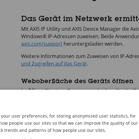
Das Gerät im Netzwerk ermitt
Mit
AXIS IP
Utility und
AXIS Device
Manager die Axis
Windows® IP-Adressen zuweisen. Beide Anwendun
axis.com/support
heruntergeladen werden.
Weitere Informationen zum Zuweisen von IP-Adres
und Zugreifen auf das Gerät
.
Weboberfläche des Geräts öffnen
Öffnen Sie einen Browser, und geben Sie die I
die Adresszeile des Browsers ein.
Wenn Sie die IP-Adresse nicht gehen, ermitteln
Utility oder
AXIS Device
.
your user preferences, for storing anonymized user statistics, for
ow people use our sites so that we can improve the quality of our
Geben Sie den Benutzernamen und das Kennwort
ck trends and patterns of how people use our sites.
zugreifen, müssen Sie ein Administratorkonto e