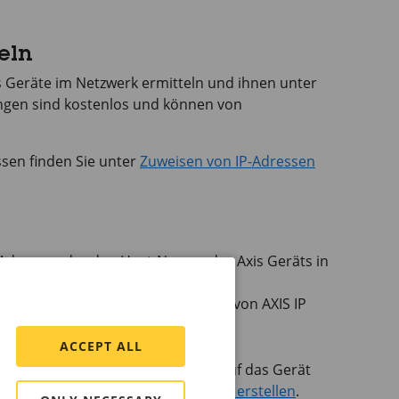
eln
 Geräte im Netzwerk ermitteln und ihnen unter
gen sind kostenlos und können von
sen finden Sie unter
Zuweisen von IP-Adressen
P-Adresse oder den Host-Namen des Axis Geräts in
 Sie das Gerät im Netzwerk mithilfe von
AXIS IP
ACCEPT ALL
 ein. Wenn Sie zum ersten Mal auf das Gerät
rstellen. Siehe
Administratorkonto erstellen
.