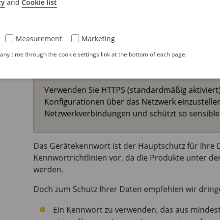
cy
and
Cookie list
Eine Beschreibung aller Funktionen und Einstellu
AXIS OS
finden Sie unter
Hilfe zur Weboberfläche 
Measurement
Marketing
Sichere Kennwörter
ny time through the cookie settings link at the bottom of each page.
Wichtig
Verwenden Sie HTTPS (standardmäßig aktiviert)
Konfigurationen über das Netzwerk einzustelle
Netzwerkverbindungen und schützt so sensible
Das Gerätekennwort ist der Hauptschutz für Ihre 
Kennwortrichtlinien vor, da die Produkte unter d
werden.
Doch zum Schutz Ihrer Daten empfehlen wir dring
Ein Kennwort zu verwenden, das aus mindest