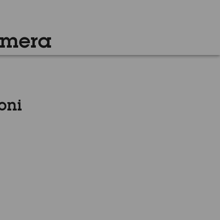
amera
oni