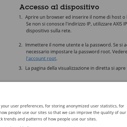
Accesso al dispositivo
Aprire un browser ed inserire il nome di host o l'
Se non si conosce l'indirizzo IP, utilizzare
AXIS I
dispositivo sulla rete.
Immettere il nome utente e la password. Se si ac
necessario impostare la password root. Veder
l'account root
.
La pagina della visualizzazione in diretta si apr
Password sicure
Importante
your user preferences, for storing anonymized user statistics, for
Utilizzare HTTPS (abilitato per impostazione pr
ow people use our sites so that we can improve the quality of our
configurazioni sensibili in rete. HTTPS consente 
ck trends and patterns of how people use our sites.
proteggendo così i dati sensibili, come le pass