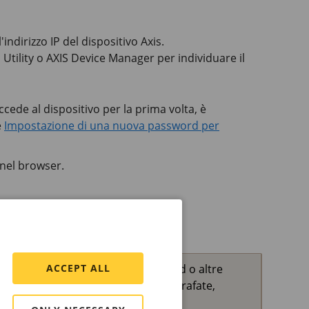
indirizzo IP del dispositivo Axis.
P
Utility o
AXIS Device
Manager per individuare il
cede al dispositivo per la prima volta, è
e
Impostazione di una nuova password per
e nel browser.
ACCEPT ALL
edefinita) per impostare la password o altre
connessioni di rete sicure e crittografate,
word.