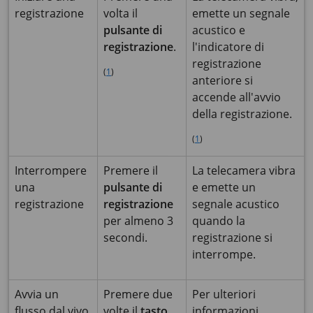
registrazione
volta il
emette un segnale
pulsante di
acustico e
registrazione
.
l'indicatore di
registrazione
(
1
)
anteriore si
accende all'avvio
della registrazione.
(
1
)
Interrompere
Premere il
La telecamera vibra
una
pulsante di
e emette un
registrazione
registrazione
segnale acustico
per almeno 3
quando la
secondi.
registrazione si
interrompe.
Avvia un
Premere due
Per ulteriori
flusso dal vivo
volte il
tasto
informazioni,