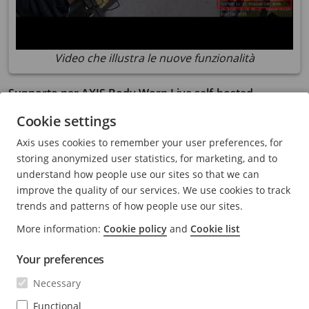
Video che illustra le nuove funzionalità
Supporto per
AXIS Body
Worn Live self-hosted
Cookie settings
AXIS Body
Worn Live Self-hosted è ora disponibile. Si
tratta di una variante dell'esistente
AXIS Body
Worn Live
Axis uses cookies to remember your user preferences, for
che viene gestita localmente o nel proprio ambiente
storing anonymized user statistics, for marketing, and to
informatico. Per ulteriori informazioni, consultare
understand how people use our sites so that we can
axis.com/products/axis-body-worn-live
.
improve the quality of our services. We use cookies to track
trends and patterns of how people use our sites.
Modalità di prova
More information:
Cookie policy
and
Cookie list
Se si desidera provare la soluzione Body Cam in una
demo o in una prova di concetto, è possibile utilizzare la
Your preferences
modalità di valutazione. È possibile eliminare le
Necessary
registrazioni e ripristinare facilmente il sistema al
Functional
termine.