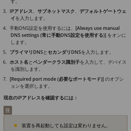
す。
IPアドレス
、
サブネットマスク
、
デフォルトゲートウェ
イ
を入力します。
手動DNS設定を使用するには、
[Always use manual
DNS settings (常に手動DNS設定を使用する)]
をオンに
します。
プライマリDNS
と
セカンダリDNS
を入力します。
ホスト名
と
ベンダークラス識別子
を入力して、デバイス
を識別します。
[Required port mode (必要なポートモード)]
のオプシ
ョンを選択します。
現在のIPアドレスを確認するには：
注
装置を再起動しても設定は変わりません。