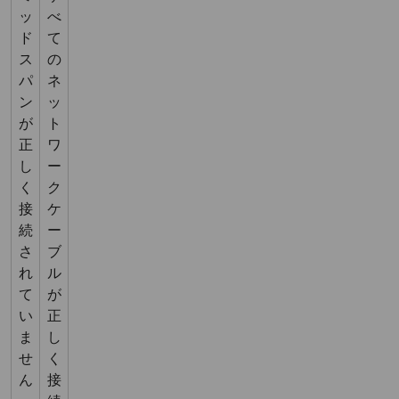
ッ
べ
ド
て
ス
の
パ
ネ
ン
ッ
が
ト
正
ワ
し
ー
く
ク
接
ケ
続
ー
さ
ブ
れ
ル
て
が
い
正
ま
し
せ
く
ん
接