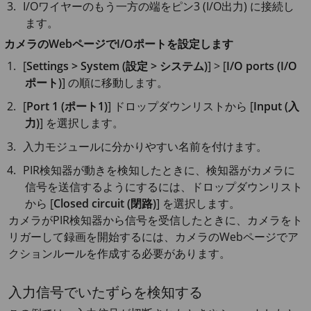
I/Oワイヤーのもう一方の端をピン3 (I/O出力) に接続し
ます。
カメラのWebページでI/Oポートを設定します
[
Settings > System (設定 > システム)
] > [
I/O ports (I/O
ポート)
] の順に移動します。
[
Port 1 (ポート1)
] ドロップダウンリストから [
Input (入
力)
] を選択します。
入力モジュールに分かりやすい名前を付けます。
PIR検知器が動きを検知したときに、検知器がカメラに
信号を送信するようにするには、ドロップダウンリスト
から [
Closed circuit (閉路)
] を選択します。
カメラがPIR検知器から信号を受信したときに、カメラをト
リガーして録画を開始するには、カメラのWebページでア
クションルールを作成する必要があります。
入力信号でいたずらを検知する