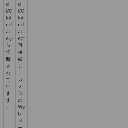
d
d
I/O
I/O
Int
Int
erf
erf
ac
ac
eか
eに
ら
再
切
接
断
続
さ
し
れ
、
て
カ
い
メ
ま
ラ
す
の
。
We
b
ペ
ー