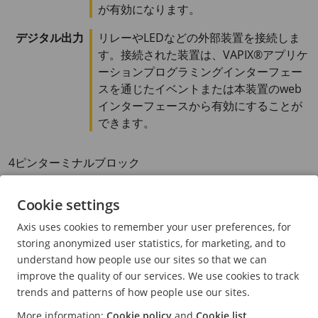
が有効になります。
デジタル出力
リレーやLEDなどの外部装置を接続しま
す。接続された装置は、VAPIX®アプリケ
ーションプログラミングインターフェー
スを通じたイベントまたは本装置のweb
インターフェースから有効にすることが
できます。
4ピンターミナルブロック
Cookie settings
Axis uses cookies to remember your user preferences, for
storing anonymized user statistics, for marketing, and to
機能
ピン
メモ
仕様
understand how people use our sites so that we can
improve the quality of our services. We use cookies to track
DCアース
1
0 VDC
trends and patterns of how people use our sites.
More information:
Cookie policy
and
Cookie list