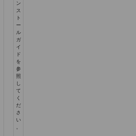
ン
ス
ト
ー
ル
ガ
イ
ド
を
参
照
し
て
く
だ
さ
い
。