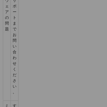
ウ
サ
ェ
ポ
ア
ー
の
ト
問
ま
題
で
お
問
い
合
わ
せ
く
だ
さ
い
。
ミ
す