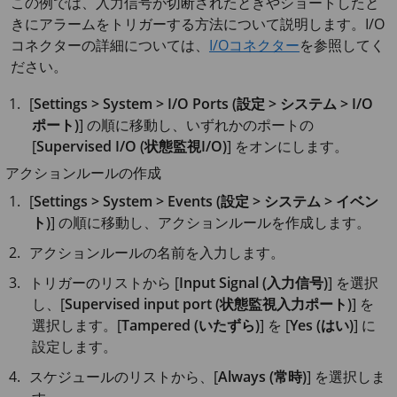
この例では、入力信号が切断されたときやショートしたと
きにアラームをトリガーする方法について説明します。I/O
コネクターの詳細については、
I/Oコネクター
を参照してく
ださい。
[
Settings > System > I/O Ports (設定 > システム > I/O
ポート)
] の順に移動し、いずれかのポートの
[
Supervised I/O (状態監視I/O)
] をオンにします。
アクションルールの作成
[
Settings > System > Events (設定 > システム > イベン
ト)
] の順に移動し、アクションルールを作成します。
アクションルールの名前を入力します。
トリガーのリストから [
Input Signal (入力信号)
] を選択
し、[
Supervised input port (状態監視入力ポート)
] を
選択します。[
Tampered (いたずら)
] を [
Yes (はい)
] に
設定します。
スケジュールのリストから、[
Always (常時)
] を選択しま