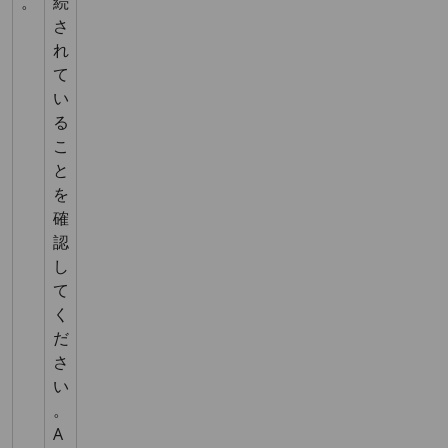
。
続
さ
れ
て
い
る
こ
と
を
確
認
し
て
く
だ
さ
い
。
A