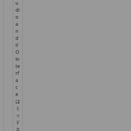
u
di
o
a
n
d
I/
O
In
te
rf
a
c
e
は
ミ
ッ
ド
ス