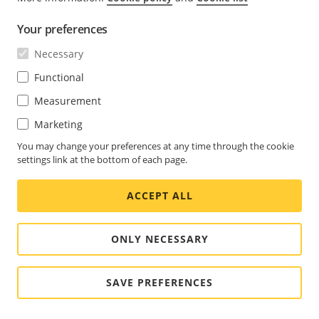
DC出力
2
12VDC
最大負荷 =
補助装置の
Your preferences
50mA
電源供給に
使用できま
Necessary
す。
Functional
注:このピン
Measurement
は、電源出
力としての
Marketing
み使用でき
You may change your preferences at any time through the cookie
ます。
settings link at the bottom of each page.
設定可能
3–4
デジタル入
0～30 VDC
ACCEPT ALL
(入力または
力/状態監視
(最大)
出力)
– 動作させ
ONLY NECESSARY
るにはピン1
に接続し、
動作させな
SAVE PREFERENCES
い場合はフ
ロート状態