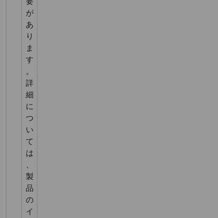
要
が
あ
り
ま
す
。
詳
細
に
つ
い
て
は
、
製
品
の
イ