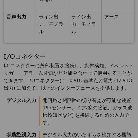
音声出力
ライン出
ライン出
アース
力、モノラ
力、モノラ
ル
ル
I/Oコネクター
I/Oコネクターに外部装置を接続し、動体検知、イベントト
リガー、アラーム通知などと組み合わせて使用することが
できます。I/Oコネクターは、
0 VDC
基準点と電力 (12 V DC
出力) に加えて、以下のインターフェースを提供します。
デジタル入力
開回路と閉回路の切り替えが可能な装置
(PIRセンサー、ドア/窓の接触、ガラス破
損検知器など) を接続するための入力で
す。
状態監視入力
デジタル入力のいたずらを検知する機能