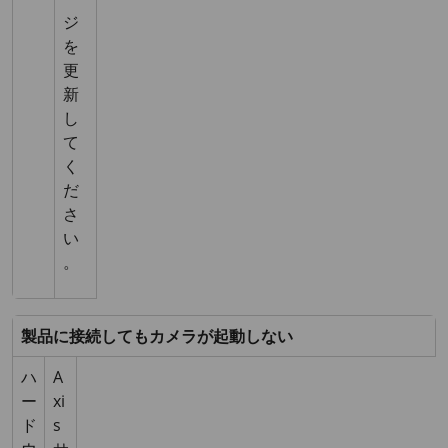
ジ
を
更
新
し
て
く
だ
さ
い
。
製品に接続してもカメラが起動しない
ハ
A
ー
xi
ド
s