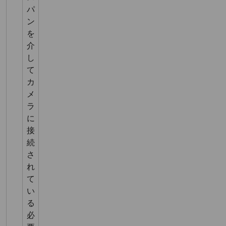
パ
ン
を
介
し
て
カ
メ
ラ
に
接
続
さ
れ
て
い
る
必