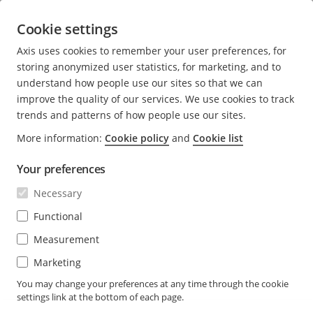
podłączeniu zasilania usłyszysz krótki sygnał
dźwiękowy. Będzie on oznaczał, że został naciśnięty
Cookie settings
przycisk kontrolny.
Axis uses cookies to remember your user preferences, for
Przytrzymaj naciśnięty przycisk kontrolny przez kilka
storing anonymized user statistics, for marketing, and to
sekund.
understand how people use our sites so that we can
improve the quality of our services. We use cookies to track
Zwolnij przycisk Control. Usłyszysz sygnał dźwiękowy.
trends and patterns of how people use our sites.
Będzie on oznaczał przywrócenie ustawień
fabrycznych w urządzeniu.
More information:
Cookie policy
and
Cookie list
Włóż blok złączy na swoje miejsce na płycie tylnej.
Your preferences
Zawieś urządzenie na płycie tylnej i zatrzaśnij powoli
Necessary
moduł.
Functional
Measurement
Marketing
You may change your preferences at any time through the cookie
settings link at the bottom of each page.