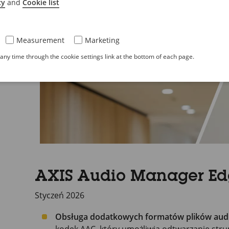
cy
and
Cookie list
Measurement
Marketing
ny time through the cookie settings link at the bottom of each page.
AXIS Audio Manager Edg
Styczeń 2026
Obsługa dodatkowych formatów plików aud