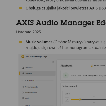
kodek AAC, który umożliwia odtwarzanie str
Obsługa czujnika jakości powietrza AXIS D63
AXIS Audio Manager Edg
Listopad 2025
Music volumes
(Głośność muzyki) nazywa si
znajduje się również harmonogram aktualnie 