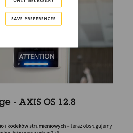
ONLY NECESSARY
SAVE PREFERENCES
e - AXIS OS 12.8
io i kodeków strumieniowych
– teraz obsługujemy