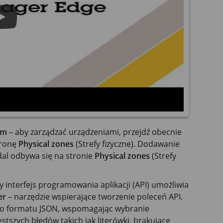
ym
– aby zarządzać urządzeniami, przejdź obecnie
tronę
Physical zones
(Strefy fizyczne). Dodawanie
dal odbywa się na stronie
Physical zones
(Strefy
y interfejs programowania aplikacji (API) umożliwia
er
– narzędzie wspierające tworzenie poleceń API.
o formatu JSON, wspomagając wybranie
ęstszych błędów takich jak literówki, brakujące