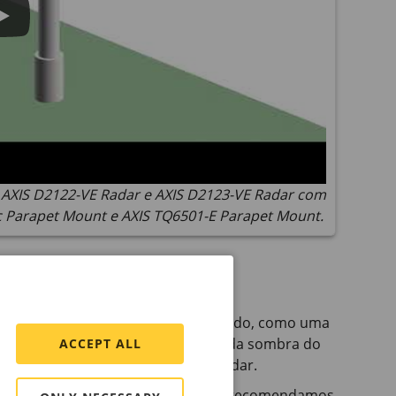
AXIS D2122-VE Radar e AXIS D2123-VE Radar com
c Parapet Mount e AXIS TQ6501-E Parapet Mount.
as abertas (1). Qualquer objeto sólido, como uma
 cena, cria um ponto cego, a chamada sombra do
ACCEPT ALL
em afeta o tamanho da sombra do radar.
lo, existem superfícies refletoras, recomendamos