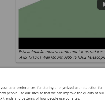
Esta animação mostra como montar os radares: 
AXIS T91D61 Wall Mount, AXIS T91D62 Telescopi
Considerações
O radar destina-se ao monitoramento de áre
your user preferences, for storing anonymized user statistics, for
parede, cerca, árvore ou arbusto grande na
ow people use our sites so that we can improve the quality of our
radar, atrás dele (2, 3). A altura de montag
ck trends and patterns of how people use our sites.
Para cenas mais complexas, onde, por exemp