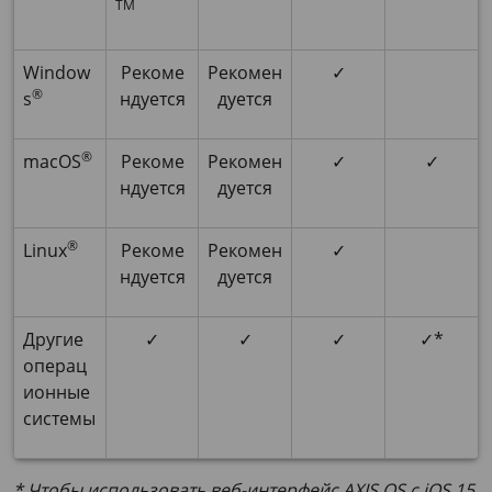
TM
Window
Рекоме
Рекомен
✓
®
s
ндуется
дуется
®
macOS
Рекоме
Рекомен
✓
✓
ндуется
дуется
®
Linux
Рекоме
Рекомен
✓
ндуется
дуется
Другие
✓
✓
✓
✓*
операц
ионные
системы
* Чтобы использовать веб-интерфейс AXIS OS с iOS 15