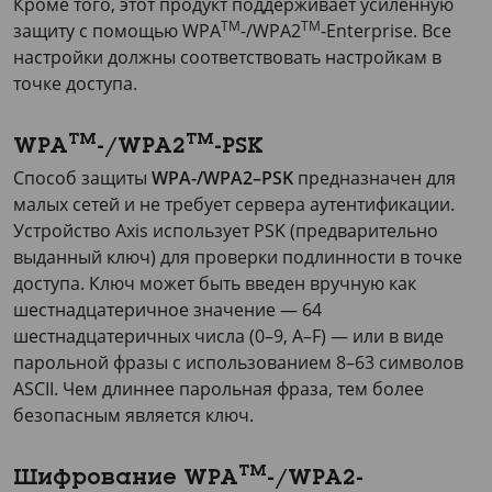
Кроме того, этот продукт поддерживает усиленную
TM
TM
защиту с помощью WPA
-/WPA2
-Enterprise. Все
настройки должны соответствовать настройкам в
точке доступа.
TM
TM
WPA
-/WPA2
-PSK
Способ защиты
WPA-/WPA2–PSK
предназначен для
малых сетей и не требует сервера аутентификации.
Устройство Axis использует PSK (предварительно
выданный ключ) для проверки подлинности в точке
доступа. Ключ может быть введен вручную как
шестнадцатеричное значение — 64
шестнадцатеричных числа (0–9, A–F) — или в виде
парольной фразы с использованием 8–63 символов
ASCII. Чем длиннее парольная фраза, тем более
безопасным является ключ.
TM
Шифрование WPA
-/WPA2-