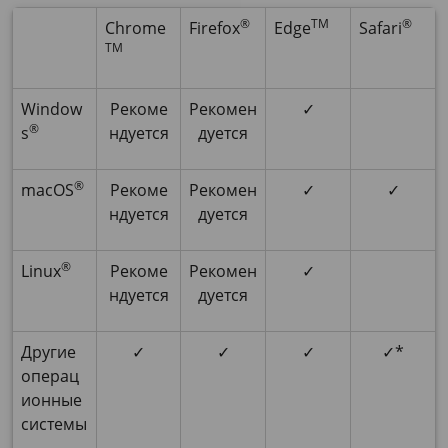
®
TM
®
Chrome
Firefox
Edge
Safari
TM
Window
Рекоме
Рекомен
✓
®
s
ндуется
дуется
®
macOS
Рекоме
Рекомен
✓
✓
ндуется
дуется
®
Linux
Рекоме
Рекомен
✓
ндуется
дуется
Другие
✓
✓
✓
✓*
операц
ионные
системы