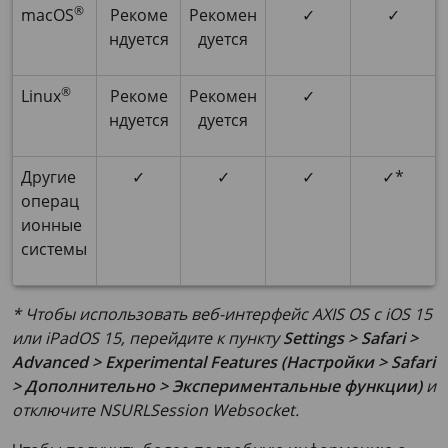
®
macOS
Рекоме
Рекомен
✓
✓
ндуется
дуется
®
Linux
Рекоме
Рекомен
✓
ндуется
дуется
Другие
✓
✓
✓
✓*
операц
ионные
системы
* Чтобы использовать веб-интерфейс AXIS OS с iOS 15
или iPadOS 15, перейдите к пункту
Settings > Safari >
Advanced > Experimental Features (Настройки > Safari
> Дополнительно > Экспериментальные функции)
и
отключите
NSURLSession Websocket
.