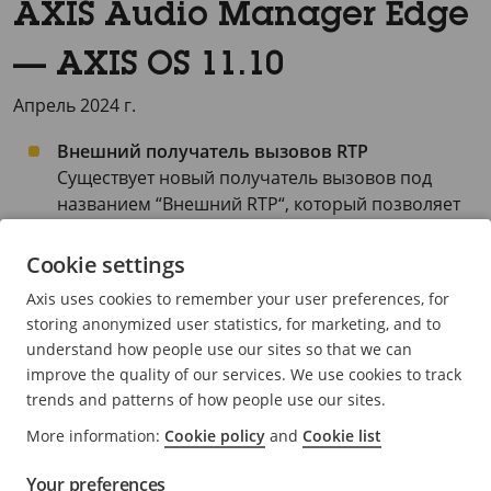
AXIS Audio Manager Edge
— AXIS OS 11.10
Апрель 2024 г.
Внешний получатель вызовов RTP
Существует новый получатель вызовов под
названием “Внешний RTP“, который позволяет
передавать звук с помощью внешнего RTP-
потока.
Cookie settings
Axis uses cookies to remember your user preferences, for
storing anonymized user statistics, for marketing, and to
understand how people use our sites so that we can
improve the quality of our services. We use cookies to track
trends and patterns of how people use our sites.
More information:
Cookie policy
and
Cookie list
Your preferences