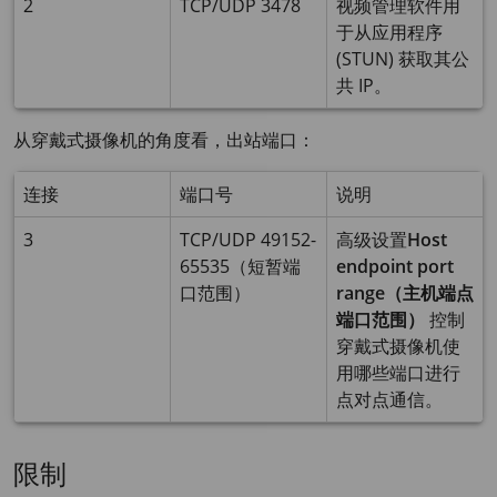
2
TCP/UDP 3478
视频管理软件用
于从应用程序
(STUN) 获取其公
共 IP。
从穿戴式摄像机的角度看，出站端口：
连接
端口号
说明
3
TCP/UDP 49152-
高级设置
Host
65535（短暂端
endpoint port
口范围）
range（主机端点
端口范围）
控制
穿戴式摄像机使
用哪些端口进行
点对点通信。
限制