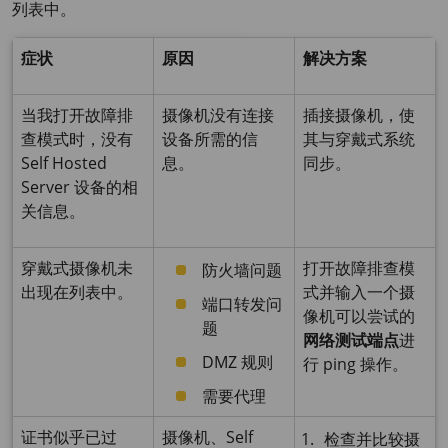
列表中。
症状
原因
解决方案
当我打开故障排
摄像机没有连接
插接摄像机，使
查模式时，没有
设备所需的信
其与穿戴式系统
Self Hosted
息。
同步。
Server 设备的相
关信息。
穿戴式摄像机未
打开故障排查模
防火墙问题
出现在列表中。
式并输入一个摄
端口转发问
像机可以尝试的
题
网络测试端点
进
DMZ 规则
行 ping 操作。
需要代理
证书似乎已过
摄像机、Self
检查并比较摄