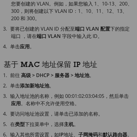
您要创建的 VLAN。例如，如果您输入 1、10-13、200、
300，则将创建以下 VLAN ID：1、10、11、12、13、
200 和 300。
要将已创建的 VLAN ID 分配至
端口 VLAN 配置
下的指定
端口 ，请在
端口 VLAN
字段中输入此 ID。
单击
应用
。
基于 MAC 地址保留 IP 地址
前往
高级 > DHCP > 服务器 > 地址池
。
单击
添加新地址池
。
输入地址池的名称，例如 00:01:02:03:04:05，然后单击
应用
。名称中不允许使用空格。
要访问地址池设置，请单击已添加的名称。
在
类型
下拉菜单中，选择
主机
。
输入其他所需设置，如
IP
地址、
子网掩码
和
默认路由器
。