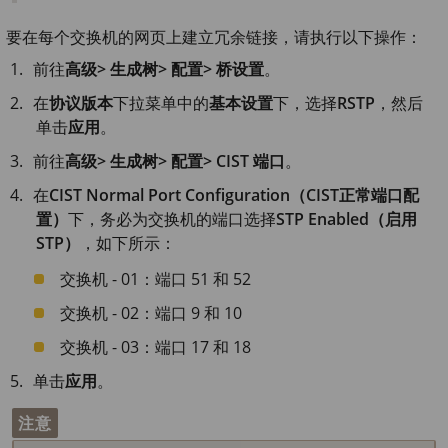
要在每个交换机的网页上建立冗余链接，请执行以下操作：
前往
高级> 生成树> 配置> 桥设置
。
在
协议版本
下拉菜单中的
基本设置
下，选择
RSTP
，然后
单击
应用
。
前往
高级> 生成树> 配置> CIST 端口
。
在
CIST Normal Port Configuration（CIST正常端口配
置）
下，务必为交换机的端口选择
STP Enabled（启用
STP）
，如下所示：
交换机 - 01：端口 51 和 52
交换机 - 02：端口 9 和 10
交换机 - 03：端口 17 和 18
单击
应用
。
注意