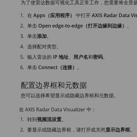
为了使雷达数据可视化工具正常工作，您需要将全景
在
Apps（应用程序）
中打开
AXIS Radar
Data Vis
单击
Open edge-to-edge（打开边缘到边缘）
。
单击
添加
。
选择配对类型。
输入雷达的
IP 地址
、
用户名
和
密码
。
单击
Connect（连接）
。
配置边界框和元数据
您可以选择希望显示或隐藏边界框和元数据。
在
AXIS Radar
Data Visualizer 中：
转到
视频流设置
。
要显示或隐藏边界框，请打开或关闭
显示边界框
。