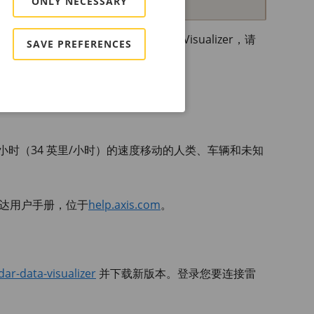
ONLY NECESSARY
和道路监控。要使用
AXIS Radar
Data Visualizer，请
SAVE PREFERENCES
/小时（34 英里/小时）的速度移动的人类、车辆和未知
达用户手册，位于
help.axis.com
。
ar-data-visualizer
并下载新版本。登录您要连接雷