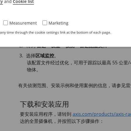
cy
and
Cookie list
安讯士雷达支持两种不同的监控配置文件：区域监控
Measurement
Marketing
选择区域监控配置文件。
ny time through the cookie settings link at the bottom of each page.
登录雷达的网页界面。
转到
雷达 > 设置 > 侦测 > 雷达配置文件
选择
区域监控
。
该配置文件经过优化，可用于跟踪以最高 55 公里
物体。
有关侦测范围、安装示例和使用案例的信息，请参见雷
下载和安装应用
要安装应用程序，请转到
axis.com/products/axis-rad
达的全景摄像机，并按照以下步骤操作：