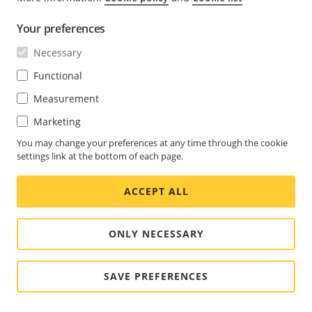
Your preferences
Necessary
Functional
Measurement
Marketing
You may change your preferences at any time through the cookie
settings link at the bottom of each page.
ACCEPT ALL
ONLY NECESSARY
本视频演示了如何在 AXIS Site Designer 的设备选择器中
SAVE PREFERENCES
比较摄像机。