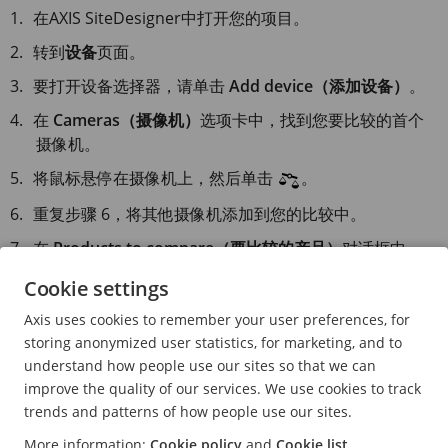
在
AXIS Site
Designer中打开您的项目。
转到
设备
页面。
要打开设备选择器，请单击
Add device（添加设备）
。
在
Cameras（摄像机）
选项卡中，找到您要比较的首个
摄像机。
将鼠标悬停在摄像机上，然后单击
。
重复步骤 6，将其他摄像机添加到您的比较中。
在
Products to compare（要比较的产品）
对话框中，
单击
Compare（比较）
。
Cookie settings
这将打开一张比较表格。
Axis uses cookies to remember your user preferences, for
storing anonymized user statistics, for marketing, and to
要将表格中的摄像机添加到您的项目，请单击
Add（添
understand how people use our sites so that we can
加）
。
improve the quality of our services. We use cookies to track
要打印表格，请单击
Print（打印）
。
trends and patterns of how people use our sites.
More information:
Cookie policy
and
Cookie list