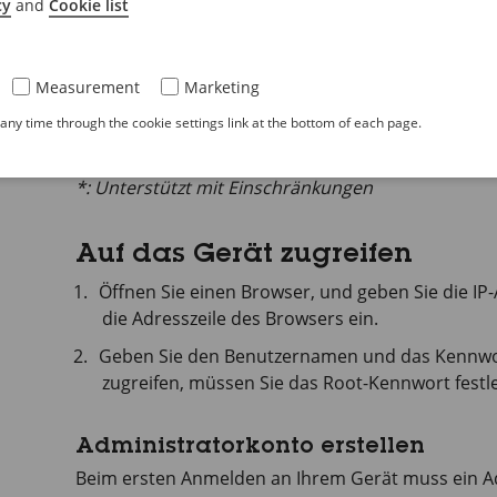
cy
and
Cookie list
®
Linux
✓
✓
Measurement
Marketing
Andere Betriebssysteme
*
*
ny time through the cookie settings link at the bottom of each page.
✓: Empfohlen
*: Unterstützt mit Einschränkungen
Auf das Gerät zugreifen
Öffnen Sie einen Browser, und geben Sie die I
die Adresszeile des Browsers ein.
Geben Sie den Benutzernamen und das Kennwort
zugreifen, müssen Sie das Root-Kennwort festle
Administratorkonto erstellen
Beim ersten Anmelden an Ihrem Gerät muss ein Ad