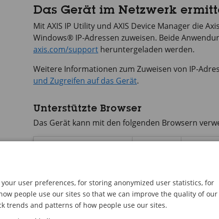
Das Gerät im Netzwerk ermitt
Mit
AXIS IP
Utility und
AXIS Device
Manager die Axis
Windows® IP-Adressen zuweisen. Beide Anwendun
axis.com/support
heruntergeladen werden.
Weitere Informationen zum Zuweisen von IP-Adres
und Zugreifen auf das Gerät
.
Unterstützte Browser
Das Gerät kann mit den folgenden Browsern verw
TM
TM
Chrome
Edge
®
Windows
✓
✓
your user preferences, for storing anonymized user statistics, for
ow people use our sites so that we can improve the quality of our
®
macOS
✓
✓
ck trends and patterns of how people use our sites.