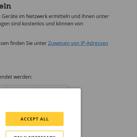
eln
 Geräte im Netzwerk ermitteln und ihnen unter
gen sind kostenlos und können von
sen finden Sie unter
Zuweisen von IP-Adressen
endet werden:
®
®
Firefox
Safari
*
*
ACCEPT ALL
*
*