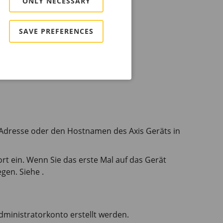
ONLY NECESSARY
*
*
SAVE PREFERENCES
*
*
P-Adresse oder den Hostnamen des Axis Geräts in
 ein. Wenn Sie das erste Mal auf das Gerät
gen. Siehe .
ministratorkonto erstellt werden.