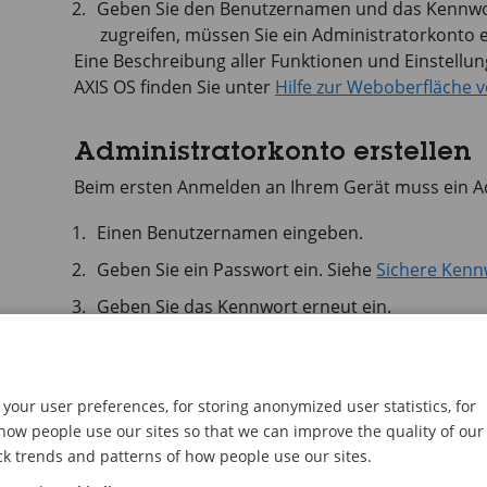
Geben Sie den Benutzernamen und das Kennwort
zugreifen, müssen Sie ein Administratorkonto e
Eine Beschreibung aller Funktionen und Einstellu
AXIS OS
finden Sie unter
Hilfe zur Weboberfläche 
Administratorkonto erstellen
Beim ersten Anmelden an Ihrem Gerät muss ein Ad
Einen Benutzernamen eingeben.
Geben Sie ein Passwort ein. Siehe
Sichere Kenn
Geben Sie das Kennwort erneut ein.
Stimmen Sie der Lizenzvereinbarung zu.
Klicken Sie auf
Konto hinzufügen
.
your user preferences, for storing anonymized user statistics, for
Wichtig
ow people use our sites so that we can improve the quality of our
ck trends and patterns of how people use our sites.
Das Gerät verfügt über kein Standardkonto. We