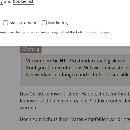
cy
and
Cookie list
verloren haben, müssen Sie das Gerät zurückse
Werkseinstellungen
.
Measurement
Marketing
ny time through the cookie settings link at the bottom of each page.
Sichere Kennwörter
Wichtig
Verwenden Sie HTTPS (standardmäßig aktiviert)
Konfigurationen über das Netzwerk einzustelle
Netzwerkverbindungen und schützt so sensible
Das Gerätekennwort ist der Hauptschutz für Ihre 
Kennwortrichtlinien vor, da die Produkte unter d
werden.
Doch zum Schutz Ihrer Daten empfehlen wir dring