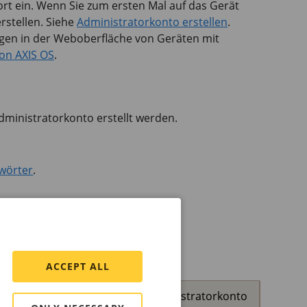
 ein. Wenn Sie zum ersten Mal auf das Gerät
rstellen. Siehe
Administratorkonto erstellen
.
ngen in der Weboberfläche von Geräten mit
von AXIS OS
.
ministratorkonto erstellt werden.
wörter
.
ACCEPT ALL
nn Sie das Kennwort für Ihr Administratorkonto