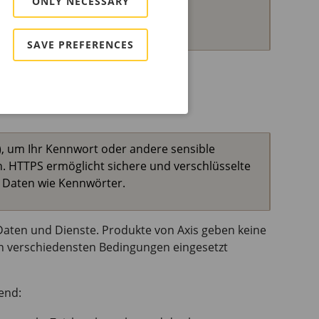
ONLY NECESSARY
tzen. Siehe
Zurücksetzen auf die
SAVE PREFERENCES
, um Ihr Kennwort oder andere sensible
n. HTTPS ermöglicht sichere und verschlüsselte
 Daten wie Kennwörter.
Daten und Dienste. Produkte von Axis geben keine
en verschiedensten Bedingungen eingesetzt
end: