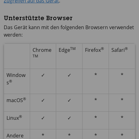
Zugreifen auf das Gerät
.
Unterstützte Browser
Das Gerät kann mit den folgenden Browsern verwendet
werden:
TM
®
®
Chrome
Edge
Firefox
Safari
TM
Window
✓
✓
*
*
®
s
®
macOS
✓
✓
*
*
®
Linux
✓
✓
*
*
Andere
*
*
*
*