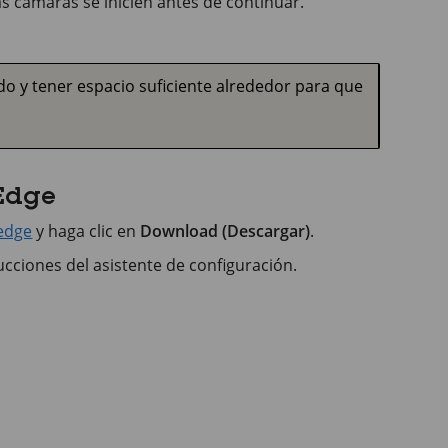
s cámaras se inicien antes de continuar.
do y tener espacio suficiente alrededor para que
 Edge
-edge
y haga clic en
Download (Descargar)
.
rucciones del asistente de configuración.