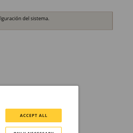
figuración del sistema.
n el AXIS OS más reciente.
ACCEPT ALL
.
 está activa.