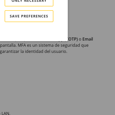
ONLY NECESSARY
SAVE PREFERENCES
is/login
.
tifactor (MFA):
Authenticator App (TOTP)
o
Email
n pantalla. MFA es un sistema de seguridad que
garantizar la identidad del usuario.
o LAN.