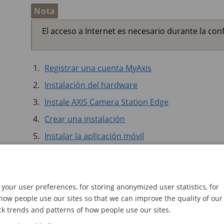
Nota
El acceso a Internet es necesario durante la con
Registrar una cuenta MyAxis
Instalación del hardware
Instale AXIS Camera Station Edge
Crear una instalación
Instalar la aplicación móvil
Cuando la instalación haya finalizado:
Todos los dispositivos Axis del sistema tiene
your user preferences, for storing anonymized user statistics, for
ow people use our sites so that we can improve the quality of our
Todos los dispositivos tienen una contraseña
ck trends and patterns of how people use our sites.
La grabación con los ajustes predeterminados