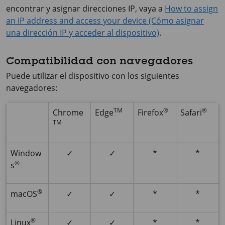
encontrar y asignar direcciones IP, vaya a
How to assign
an IP address and access your device (Cómo asignar
una dirección IP y acceder al dispositivo)
.
Compatibilidad con navegadores
Puede utilizar el dispositivo con los siguientes
navegadores:
TM
®
®
Chrome
Edge
Firefox
Safari
TM
Window
✓
✓
*
*
®
s
®
macOS
✓
✓
*
*
®
Linux
✓
✓
*
*