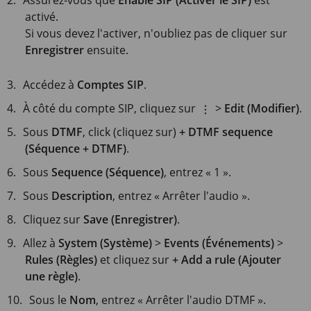
Assurez-vous que
Enable SIP (Activer le SIP)
est
activé.
Si vous devez l'activer, n'oubliez pas de cliquer sur
Enregistrer
ensuite.
Accédez à
Comptes SIP
.
À côté du compte SIP, cliquez sur
>
Edit (Modifier)
.
Sous
DTMF
, click (cliquez sur)
+ DTMF sequence
(Séquence + DTMF)
.
Sous
Sequence (Séquence)
, entrez « 1 ».
Sous
Description
, entrez « Arrêter l'audio ».
Cliquez sur
Save (Enregistrer)
.
Allez à
System (Système)
>
Events (Événements)
>
Rules (Règles)
et cliquez sur
+ Add a rule (Ajouter
une règle)
.
Sous le
Nom
, entrez « Arrêter l'audio DTMF ».