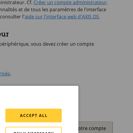
nistrateur. Cf.
Créer un compte administrateur
.
nnalités et de tous les paramètres de l'interface
 consulter l'
aide sur l'interface web d'AXIS OS
.
eur
 périphérique, vous devez créer un compte
risés
.
ACCEPT ALL
Si vous perdez le mot de passe de votre compte