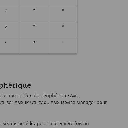
✓
*
*
✓
*
*
*
*
*
iphérique
ou le nom d'hôte du périphérique Axis.
utiliser
AXIS IP
Utility ou
AXIS Device
Manager pour
e. Si vous accédez pour la première fois au