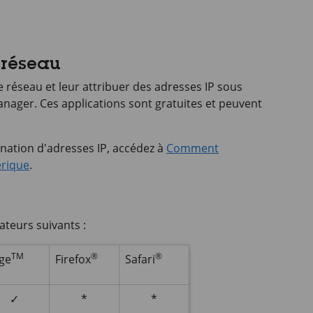
 réseau
e réseau et leur attribuer des adresses IP sous
nager. Ces applications sont gratuites et peuvent
gnation d'adresses IP, accédez à
Comment
érique
.
ateurs suivants :
TM
®
®
ge
Firefox
Safari
✓
*
*