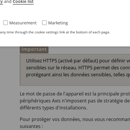
cy
and
Cookie list
administrateur, vous devez réinitialiser le périp
défaut
.
Measurement
Marketing
ny time through the cookie settings link at the bottom of each page.
Mots de passe sécurisés
Important
Utilisez HTTPS (activé par défaut) pour définir
sensibles sur le réseau. HTTPS permet des conn
protégeant ainsi les données sensibles, telles 
Le mot de passe de l'appareil est la principale pro
périphériques Axis n'imposent pas de stratégie de 
différents types d'installations.
Pour protéger vos données, nous vous recommand
suivantes :