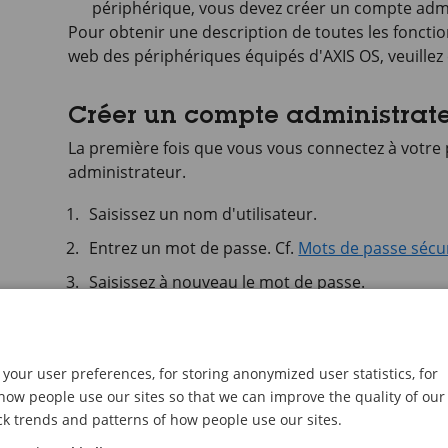
périphérique, vous devez créer un compte admi
Pour obtenir une description de toutes les fonctio
web des périphériques équipés d'
AXIS OS
, veuillez
Créer un compte administrat
La première fois que vous vous connectez à votre
administrateur.
Saisissez un nom d'utilisateur.
Entrez un mot de passe. Cf.
Mots de passe sécu
Saisissez à nouveau le mot de passe.
Acceptez le contrat de licence.
Cliquez sur
Ajouter un compte
.
your user preferences, for storing anonymized user statistics, for
Important
ow people use our sites so that we can improve the quality of our
ck trends and patterns of how people use our sites.
Le périphérique n'a pas de compte par défaut. 