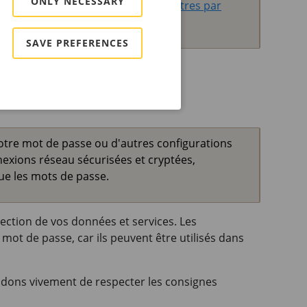
ONLY NECESSARY
hérique. Cf.
Réinitialiser les paramètres par
SAVE PREFERENCES
 votre mot de passe ou d'autres configurations
exions réseau sécurisées et cryptées,
que les mots de passe.
tection de vos données et services. Les
mot de passe, car ils peuvent être utilisés dans
ons vivement de respecter les consignes