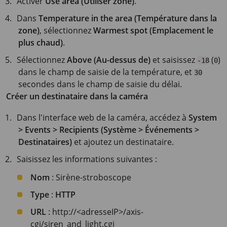
Activer
Use area (Utiliser zone)
.
Dans
Temperature in the area (Température dans la
zone)
, sélectionnez
Warmest spot (Emplacement le
plus chaud)
.
Sélectionnez
Above (Au-dessus de)
et saisissez
(
)
-18
0
dans le champ de saisie de la température, et
30
secondes dans le champ de saisie du délai.
Créer un destinataire dans la caméra
Dans l'interface web de la caméra, accédez à
System
> Events > Recipients (Système > Événements >
Destinataires)
et ajoutez un destinataire.
Saisissez les informations suivantes :
Nom
: Sirène-stroboscope
Type
:
HTTP
URL
: http://<adresseIP>/axis-
cgi/siren_and_light.cgi