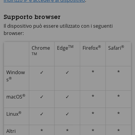
indirizzo IP e accedere al dispositivo
.
Supporto browser
Il dispositivo può essere utilizzato con i seguenti
browser:
TM
®
®
Chrome
Edge
Firefox
Safari
TM
Window
✓
✓
*
*
®
s
®
macOS
✓
✓
*
*
®
Linux
✓
✓
*
*
Altri
*
*
*
*