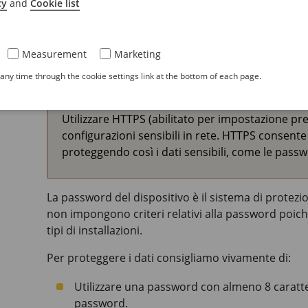
predefinite di fabbrica
.
cy
and
Cookie list
Measurement
Marketing
Password sicure
ny time through the cookie settings link at the bottom of each page.
Importante
Utilizzare HTTPS (abilitato per impostazione pr
configurazioni sensibili in rete. HTTPS consente 
proteggendo così i dati sensibili, come le pass
La password del dispositivo è il sistema di protezione
non impongono criteri relativi alla password poiché 
tipi di installazioni.
Per proteggere i dati consigliamo vivamente di:
Utilizzare una password con almeno 8 caratte
password.