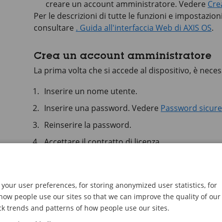
creare un account amministratore. Vedere
Cre
Per le descrizioni di tutte le funzioni e impostazion
consultare
. Guida all'interfaccia Web di AXIS OS
.
Crea un account amministratore
La prima volta che si accede al dispositivo, è nec
Inserire un nome utente.
Inserire una password. Vedere
Password sicur
Reinserire la password.
Accettare il contratto di licenza.
Fare clic su
Add account (Aggiungi account)
.
Importante
your user preferences, for storing anonymized user statistics, for
ow people use our sites so that we can improve the quality of our
Il dispositivo non ha un account predefinito. I
ck trends and patterns of how people use our sites.
amministratore, è necessario reimpostare il di