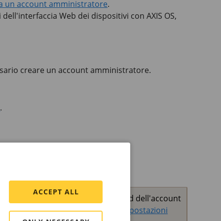
a un account amministratore
.
i dell'interfaccia Web dei dispositivi con
AXIS OS
,
essario creare un account amministratore.
e
.
ACCEPT ALL
n caso di smarrimento della password dell'account
spositivo. Vedere
Ripristino delle impostazioni