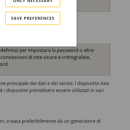
ONLY NECESSARY
SAVE PREFERENCES
edefinita) per impostare la password o altre
connessioni di rete sicure e crittografate,
word.
 principale dei dati e dei servizi. I dispositivi Axis
i dispositivi potrebbero essere utilizzati in vari
ri, creata preferibilmente da un generatore di