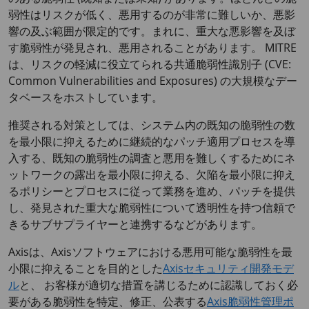
弱性はリスクが低く、悪用するのが非常に難しいか、悪影
響の及ぶ範囲が限定的です。まれに、重大な悪影響を及ぼ
す脆弱性が発見され、悪用されることがあります。 MITRE
は、リスクの軽減に役立てられる共通脆弱性識別子 (CVE:
Common Vulnerabilities and Exposures) の大規模なデー
タベースをホストしています。
推奨される対策としては、システム内の既知の脆弱性の数
を最小限に抑えるために継続的なパッチ適用プロセスを導
入する、既知の脆弱性の調査と悪用を難しくするためにネ
ットワークの露出を最小限に抑える、欠陥を最小限に抑え
るポリシーとプロセスに従って業務を進め、パッチを提供
し、発見された重大な脆弱性について透明性を持つ信頼で
きるサブサプライヤーと連携するなどがあります。
Axisは、Axisソフトウェアにおける悪用可能な脆弱性を最
小限に抑えることを目的とした
Axisセキュリティ開発モデ
ル
と、 お客様が適切な措置を講じるために認識しておく必
要がある脆弱性を特定、修正、公表する
Axis脆弱性管理ポ