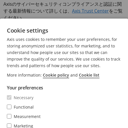
Axisのサイバーセキュリティコンプライアンスと認証に関
する最新情報について詳しくは、
Axis Trust Center
をご覧
ください。
Cookie settings
私の会社でのNIS 2への準拠について
Axis uses cookies to remember your user preferences, for
Axisはどのようなサポートを提供し
storing anonymized user statistics, for marketing, and to
understand how people use our sites so that we can
ていますか?
improve the quality of our services. We use cookies to track
NIS 2
に関する記事をご覧ください。
trends and patterns of how people use our sites.
More information:
Cookie policy
and
Cookie list
AxisのEUサイバーレジリエンス法
Your preferences
(CRA) への準拠
Necessary
CRAコンプライアンスに関する
当社の声明
をお読みくださ
Functional
い。
Measurement
Marketing