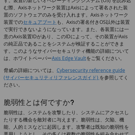
す。装置の新しいオペレーティングシステム (OS) を読み込
む際、Axisネットワーク装置はAxisによって署名された装
置のソフトウェアのみを受け入れます。Axisネットワーク
装置での
セキュアブート
も、Axisの署名付きOS以外は装置
で実行できないようになっています。また、各装置には一
意のAxis装置IDがあり、このIDによって、その装置がAxis
の純正品であることをシステムが検証することができま
す。このようなサイバーセキュリティ機能の詳細について
は、ホワイトペーパー
Axis Edge Vault
をご覧ください。
脅威の詳細については、
Cybersecurity reference guide
(サイバーセキュリティリファレンスガイド)
を参照してく
ださい。
脆弱性とは何ですか?
脆弱性は、システムを攻撃したり、システムにアクセスし
たりする機会を敵対者に与えます。脆弱性は、欠陥、機
能、人的ミスなどに起因します。攻撃者は既知の脆弱性を
悪用しようとし、その多くは複数の脆弱性を組み合わせて