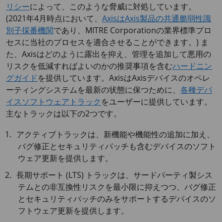
リシー
によって、このような脅威に対処しています。
(2021年4月時点において、
AxisはAxis製品の共通脆弱性識
別子採番機関
であり、MITRE Corporationの業界標準プロ
セスに当社のプロセスを適合させることができます。) ま
た、Axisはどのように露出を抑え、管理を追加して悪用の
リスクを低減すればよいのかの推奨事項を含む
ハードニン
グガイド
を提供しています。AxisはAxisデバイスのオペレ
ーティングシステムを最新の状態に保つために、
各種デバ
イスソフトウェアトラック
をユーザーに提供しています。
主なトラックは以下の2つです。
アクティブトラックは、新機能や機能性の追加に加え、
バグ修正とセキュリティパッチも含むデバイスのソフト
ウェア更新を提供します。
長期サポート (LTS) トラックは、サードパーティ製シス
テムとの非互換性リスクを最小限に抑えつつ、バグ修正
とセキュリティパッチのみをサポートするデバイスのソ
フトウェア更新を提供します。