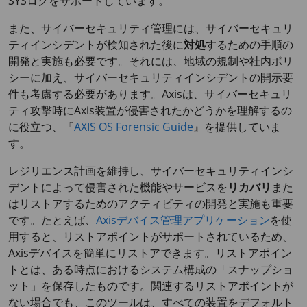
SYSログをサポートしています。
また、サイバーセキュリティ管理には、サイバーセキュリ
ティインシデントが検知された後に
対処
するための手順の
開発と実施も必要です。それには、地域の規制や社内ポリ
シーに加え、サイバーセキュリティインシデントの開示要
件も考慮する必要があります。Axisは、サイバーセキュリ
ティ攻撃時にAxis装置が侵害されたかどうかを理解するの
に役立つ、『
AXIS OS Forensic Guide
』を提供していま
す。
レジリエンス計画を維持し、サイバーセキュリティインシ
デントによって侵害された機能やサービスを
リカバリ
また
はリストアするためのアクティビティの開発と実施も重要
です。たとえば、
Axisデバイス管理アプリケーション
を使
用すると、リストアポイントがサポートされているため、
Axisデバイスを簡単にリストアできます。リストアポイン
トとは、ある時点におけるシステム構成の「スナップショ
ット」を保存したものです。関連するリストアポイントが
ない場合でも、このツールは、すべての装置をデフォルト