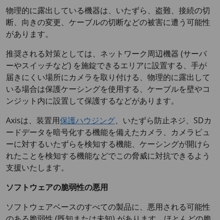
物理的に露出している機器は、いたずら、盗難、接続の切
断、向きの変更、ケーブルの切断などの被害に遭う可能性
があります。
推奨される対策としては、ネットワーク周辺機器 (サーバ
ーやスイッチなど) を施錠できるエリアに設置する、手が
届きにくい場所にカメラを取り付ける、物理的に露出して
いる場合は保護ケーシングを使用する、ケーブルを壁やコ
ンジット内に設置して保護するなどがあります。
Axisは、装置用
保護ハウジング
、いたずら防止ネジ、SDカ
ードデータを暗号化する機能を備えたカメラ、カメラビュ
ーに対するいたずらを検知する機能、ケーシングが開けら
れたことを検知する機能などでこの脅威に対抗できるよう
支援いたします。
ソフトウェアの脆弱性の悪用
ソフトウェアベースのすべての製品に、悪用される可能性
のある脆弱性 (既知または未知) があります。ほとんどの脆