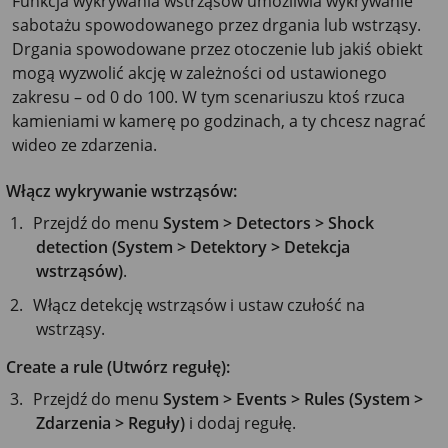
Funkcja wykrywania wstrząsów umożliwia wykrywanie
sabotażu spowodowanego przez drgania lub wstrząsy.
Drgania spowodowane przez otoczenie lub jakiś obiekt
mogą wyzwolić akcję w zależności od ustawionego
zakresu – od 0 do 100. W tym scenariuszu ktoś rzuca
kamieniami w kamerę po godzinach, a ty chcesz nagrać
wideo ze zdarzenia.
Włącz wykrywanie wstrząsów:
Przejdź do menu
System > Detectors > Shock
detection (System > Detektory > Detekcja
wstrząsów)
.
Włącz detekcję wstrząsów i ustaw czułość na
wstrząsy.
Create a rule (Utwórz regułę):
Przejdź do menu
System > Events > Rules (System >
Zdarzenia > Reguły)
i dodaj regułę.