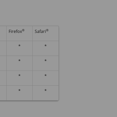
®
®
Firefox
Safari
*
*
*
*
*
*
*
*