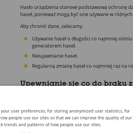
Hasło urządzenia stanowi podstawową ochronę dany
haseł, ponieważ mogą być one używane w różnych t
Aby chronić dane, zalecamy:
Używanie haseł o długości co najmniej ośmi
generatorem haseł.
Nieujawnianie haseł.
Regularną zmianę haseł co najmniej raz na ro
Upewnianie się co do braku
urządzenia
Aby upewnić się, że w urządzeniu zainstalowano or
your user preferences, for storing anonymized user statistics, for
nad urządzeniem w razie ataku:
ow people use our sites so that we can improve the quality of our
Przywróć domyślne ustawienia fabryczne. Patr
ck trends and patterns of how people use our sites.
Po zresetowaniu opcja bezpiecznego uruchamia