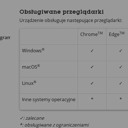
Obsługiwane przeglądarki
Urządzenie obsługuje następujące przeglądarki:
TM
TM
Chrome
Edge
ogramowaniu urządzenia
®
Windows
✓
✓
®
macOS
✓
✓
®
Linux
✓
✓
Inne systemy operacyjne
*
*
✓: zalecane
*: obsługiwane z ograniczeniami