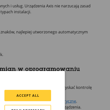
ch i usług. Urządzenia Axis nie narzucają zasad
ypach instalacji.
u znaków, najlepiej utworzonego automatycznym
k.
 zmian w oprogramowaniu
yginalny system AXIS OS lub aby odzyskać kontrolę
ACCEPT ALL
z
Przywróć domyślne ustawienia fabryczne
.
nia gwarantuje bezpieczeństwo urządzenia.