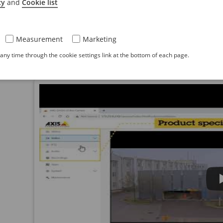
cy
and
Cookie list
Skonfiguruj i zainstaluj urządzenie.
Measurement
Marketing
Omówienie interfejsu WWW
ny time through the cookie settings link at the bottom of each page.
Ten film przybliża najważniejsze elementy i schem