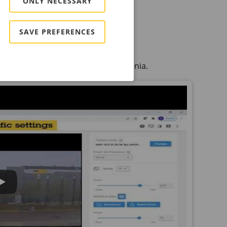
ONLY NECESSARY
SAVE PREFERENCES
at działania interfejsu WWW urządzenia.