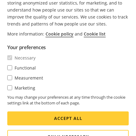
storing anonymized user statistics, for marketing, and to
W jaki sposób Axis zapewnia
understand how people use our sites so that we can
zgodność z unijną ustawą o
improve the quality of our services. We use cookies to track
trends and patterns of how people use our sites.
odporności na cyberzagrożenia
More information:
Cookie policy
and
Cookie list
(CRA)?
Zapraszamy do zapoznania się z
naszym oświadczeniem
Your preferences
w sprawie zgodności z unijną ustawą o odporności na
Necessary
cyberzagrożenia (CRA).
Functional
Measurement
Marketing
You may change your preferences at any time through the cookie
settings link at the bottom of each page.
ACCEPT ALL
Ustawienia plików cookie
-
Privacy policy
-
Legal
-
Support pages