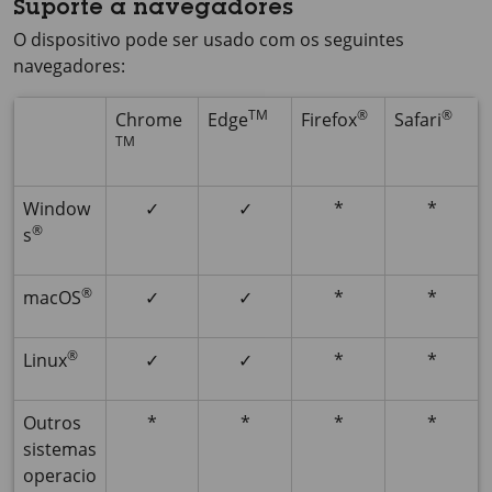
Suporte a navegadores
O dispositivo pode ser usado com os seguintes
navegadores:
TM
®
®
Chrome
Edge
Firefox
Safari
TM
Window
✓
✓
*
*
®
s
®
macOS
✓
✓
*
*
®
Linux
✓
✓
*
*
Outros
*
*
*
*
sistemas
operacio