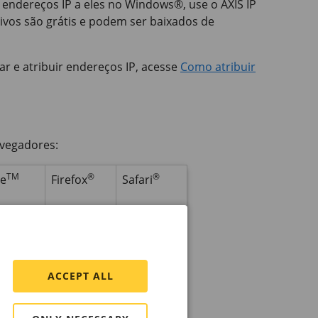
ir endereços IP a eles no Windows®, use o
AXIS IP
vos são grátis e podem ser baixados de
r e atribuir endereços IP, acesse
Como atribuir
avegadores:
TM
®
®
e
Firefox
Safari
✓
*
*
✓
*
*
ACCEPT ALL
✓
*
*