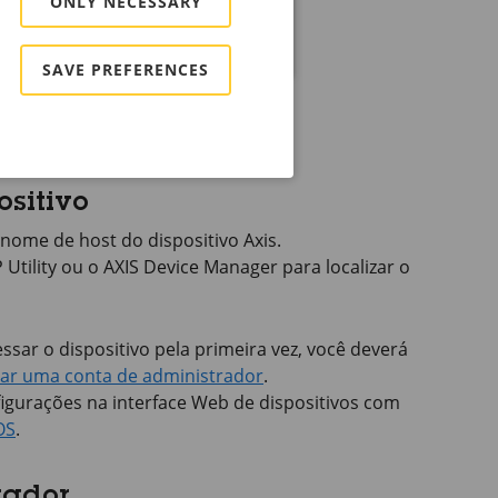
ONLY NECESSARY
*
*
*
SAVE PREFERENCES
ositivo
nome de host do dispositivo Axis.
P
Utility ou o
AXIS Device
Manager para localizar o
ssar o dispositivo pela primeira vez, você deverá
iar uma conta de administrador
.
figurações na interface Web de dispositivos com
OS
.