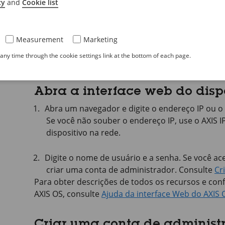
cy
and
Cookie list
Outros sistemas operacionais
*
Measurement
Marketing
✓: Recomendado
ny time through the cookie settings link at the bottom of each page.
*: Compatível com limitações
Abra a interface web do disp
Abra um navegador e digite o endereço IP ou o 
Se você não souber o endereço IP, use o
AXIS I
dispositivo na rede.
Digite o nome de usuário e a senha. Se você ace
criar uma conta de administrador. Consulte
Cr
Para obter descrições de todos os recursos e con
AXIS OS
, consulte
Ajuda da interface Web do AXIS 