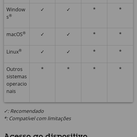
Window
✓
✓
*
*
®
s
®
macOS
✓
✓
*
*
®
Linux
✓
✓
*
*
Outros
*
*
*
*
sistemas
operacio
nais
✓: Recomendado
*: Compatível com limitações