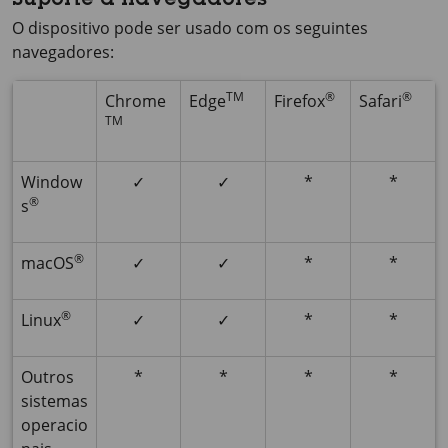
Suporte a navegadores
O dispositivo pode ser usado com os seguintes
navegadores:
TM
®
®
Chrome
Edge
Firefox
Safari
TM
Window
✓
✓
*
*
®
s
®
macOS
✓
✓
*
*
®
Linux
✓
✓
*
*
Outros
*
*
*
*
sistemas
operacio