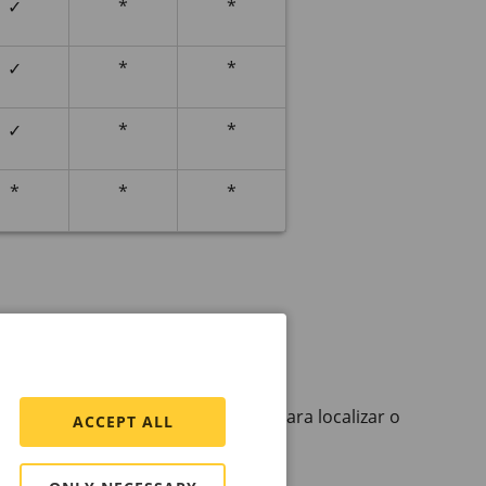
✓
*
*
✓
*
*
✓
*
*
*
*
*
ositivo
nome de host do dispositivo Axis.
P
Utility ou o
AXIS Device
Manager para localizar o
ACCEPT ALL