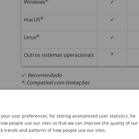
®
Windows
✓
®
macOS
✓
®
Linux
✓
Outros sistemas operacionais
*
✓: Recomendado
*: Compatível com limitações
Abra a interface web do disp
Abra um navegador e digite o endereço IP ou o 
your user preferences, for storing anonymized user statistics, for
Se você não souber o endereço IP, use o
AXIS I
ow people use our sites so that we can improve the quality of our
dispositivo na rede.
ck trends and patterns of how people use our sites.