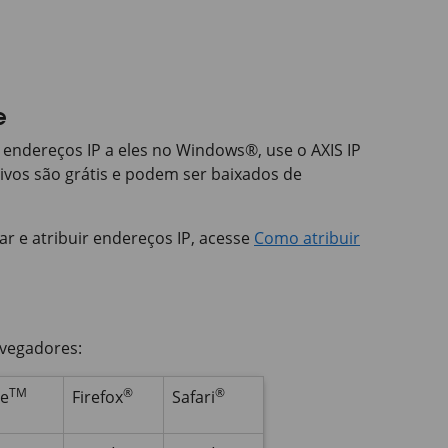
e
ir endereços IP a eles no Windows®, use o
AXIS IP
vos são grátis e podem ser baixados de
r e atribuir endereços IP, acesse
Como atribuir
avegadores:
TM
®
®
e
Firefox
Safari