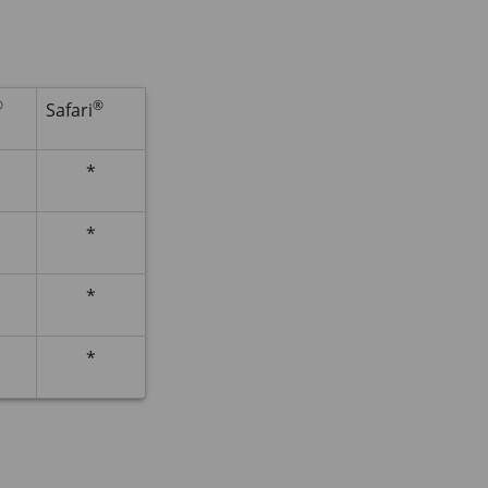
®
®
Safari
*
*
*
*