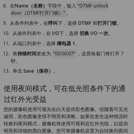
在
Name（名称）
字段中，输入
DTMF unlock
door（DTMF打开门锁）
。
从条件列表中，在
呼叫
下，选择
DTMF
和
打开门锁
。
从操作列表中，在
I/O
下，选择
切换 I/O 一次
。
从端口列表中，选择
继电器 1
。
将
持续时间
更改为
00:00:07
，这意味着门将打开 7
秒。
单击
Save（保存）
。
使用夜间模式，可在低光照条件下的通
过红外光受益
您的摄像机使用可视光在白天提供彩色图像。但随着可见光
减弱，彩色图像变得不明亮和清晰。如果在发生这种情况时
转换到夜间模式，摄像机将使用可视和近红外光线，以提供
明亮和详细的黑白图像。您可将摄像机设置为自转换到夜间