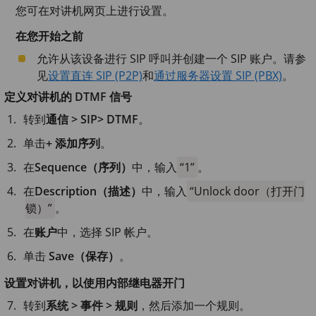
您可在对讲机网页上进行设置。
在您开始之前
允许从该设备进行 SIP 呼叫并创建一个 SIP 账户。请参
见
设置直连 SIP (P2P)
和
通过服务器设置 SIP (PBX)
。
定义对讲机的 DTMF 信号
转到
通信 > SIP> DTMF
。
单击
+ 添加序列
。
在
Sequence（序列）
中，输入
1
。
在
Description（描述）
中，输入
Unlock door（打开门
锁）
。
在
账户
中，选择 SIP 帐户。
单击
Save（保存）
。
设置对讲机，以使用内部继电器开门
转到
系统 > 事件 > 规则
，然后添加一个规则。