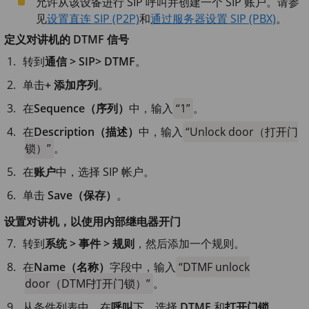
允许从该设备进行 SIP 呼叫并创建一个 SIP 账户。请参
见
设置直连 SIP (P2P)
和
通过服务器设置 SIP (PBX)
。
定义对讲机的 DTMF 信号
转到
通信 > SIP> DTMF
。
单击
+ 添加序列
。
在
Sequence（序列）
中，输入
1
。
在
Description（描述）
中，输入
Unlock door（打开门
锁）
。
在
账户
中，选择 SIP 帐户。
单击
Save（保存）
。
设置对讲机，以使用内部继电器开门
转到
系统 > 事件 > 规则
，然后添加一个规则。
在
Name（名称）
字段中，输入
DTMF unlock
door（DTMF打开门锁）
。
从条件列表中，在
呼叫
下，选择
DTMF
和
打开门锁
。