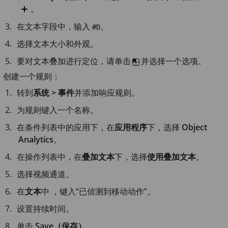
。
在文本字段中，输入
。
#D
选择文本大小和外观。
要对文本叠加进行定位，请单击
并选择一个选项。
创建一个规则：
转到
系统 > 事件
并添加响应规则。
为规则键入一个名称。
在条件列表中的应用下，在
应用程序
下，选择
Object
Analytics
。
在操作列表中，在
叠加文本
下，选择
使用叠加文本
。
选择视频通道。
在
文本
中 ，键入“已侦测到移动动作”。
设置持续时间。
单击
Save（保存）
。