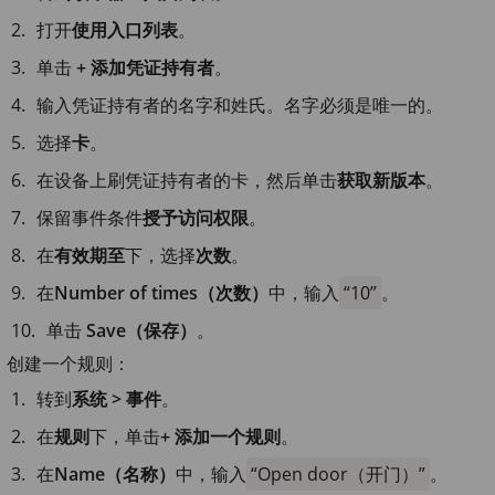
打开
使用入口列表
。
单击
+ 添加凭证持有者
。
输入凭证持有者的名字和姓氏。名字必须是唯一的。
选择
卡
。
在设备上刷凭证持有者的卡，然后单击
获取新版本
。
保留事件条件
授予访问权限
。
在
有效期至
下，选择
次数
。
在
Number of times（次数）
中，输入
10
。
单击
Save（保存）
。
创建一个规则：
转到
系统 > 事件
。
在
规则
下，单击
+ 添加一个规则
。
在
Name（名称）
中，输入
Open door（开门）
。