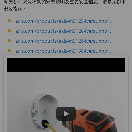
有关各种安装场景的完整说明及重要安全信息，请参见以下
安装指南：
axis.com/products/axis-m3125-lve/support
axis.com/products/axis-m3126-lve/support
axis.com/products/axis-m3128-lve/support
axis.com/products/axis-m3138-lve/support