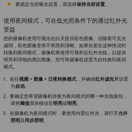
要锁定当前曝光设置，请选择
保持当前设置
。
使用夜间模式，可在低光照条件下的通过红外光
受益
您的摄像机使用可视光在白天提供彩色图像。但随着可见光
减弱，彩色图像变得不明亮和清晰。如果在发生这种情况时
转换到夜间模式，摄像机将使用可视和近红外光线，以提供
明亮和详细的黑白图像。您可将摄像机设置为自转换到夜间
模式。
前往
视频 > 图像 > 日夜转换模式
，并确保
红外滤光片
设置
为
自动
。
要确定您希望摄像机转换为夜间模式的哪一种光线级别，
请将
阈值
滑块移动至
明亮
或
明亮
。
在摄像机为夜间模式时，要使用内置红外光，请打开
允许
照明
及
同步照明
。