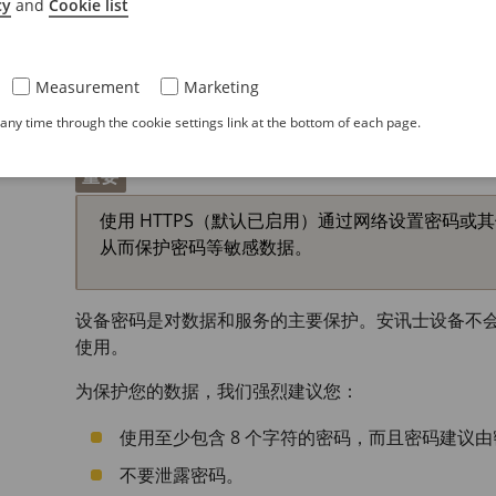
cy
and
Cookie list
设备网页将在您的浏览器中打开。开始页面称为“概
AXIS I/O
Manager 将在您的浏览器中打开。开始页
Measurement
Marketing
安全密码
ny time through the cookie settings link at the bottom of each page.
重要
使用 HTTPS（默认已启用）通过网络设置密码或其
从而保护密码等敏感数据。
设备密码是对数据和服务的主要保护。安讯士设备不
使用。
为保护您的数据，我们强烈建议您：
使用至少包含 8 个字符的密码，而且密码建议
不要泄露密码。