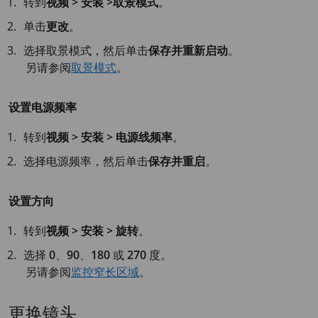
转到
视频 > 安装 >取景模式
。
单击
更改
。
选择取景模式，然后单击
保存并重新启动
。
另请参阅
取景模式
。
设置电源频率
转到
视频 > 安装 > 电源线频率
。
选择电源频率，然后单击
保存并重启
。
设置方向
转到
视频 > 安装 > 旋转
。
选择
0
、
90
、
180
或
270
度。
另请参阅
监控窄长区域
。
更换镜头