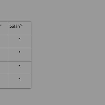
®
®
Safari
*
*
*
*